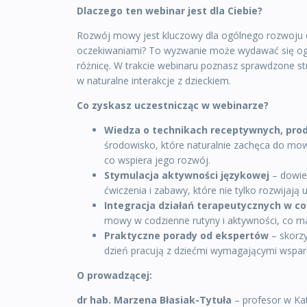
Dlaczego ten webinar jest dla Ciebie?
Rozwój mowy jest kluczowy dla ogólnego rozwoju dz
oczekiwaniami? To wyzwanie może wydawać się ogr
różnicę. W trakcie webinaru poznasz sprawdzone str
w naturalne interakcje z dzieckiem.
Co zyskasz uczestnicząc w webinarze?
Wiedza o technikach receptywnych, prod
środowisko, które naturalnie zachęca do mow
co wspiera jego rozwój.
Stymulacja aktywności językowej
– dowie
ćwiczenia i zabawy, które nie tylko rozwijają 
Integracja działań terapeutycznych w co
mowy w codzienne rutyny i aktywności, co ma
Praktyczne porady od ekspertów
– skorzy
dzień pracują z dziećmi wymagającymi wspa
O prowadzącej:
dr hab. Marzena Błasiak-Tytuła
– profesor w Kat