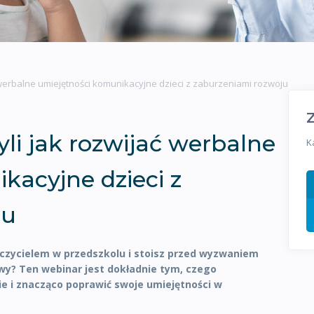
ać werbalne umiejętności komunikacyjne dzieci z zaburzeniami rozwoju
yli jak rozwijać werbalne
K
kacyjne dzieci z
ju
uczycielem w przedszkolu i stoisz przed wyzwaniem
y? Ten webinar jest dokładnie tym, czego
ie i znacząco poprawić swoje umiejętności w