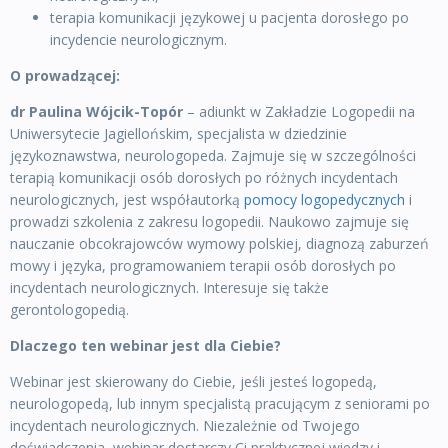
terapia komunikacji językowej u pacjenta dorosłego po
incydencie neurologicznym.
O prowadzącej:
dr Paulina Wójcik-Topór
– adiunkt w Zakładzie Logopedii na
Uniwersytecie Jagiellońskim, specjalista w dziedzinie
językoznawstwa, neurologopeda. Zajmuje się w szczególności
terapią komunikacji osób dorosłych po różnych incydentach
neurologicznych, jest współautorką
pomocy logopedycznych
i
prowadzi szkolenia z zakresu logopedii. Naukowo zajmuje się
nauczanie obcokrajowców wymowy polskiej, diagnozą zaburzeń
mowy i języka, programowaniem terapii osób dorosłych po
incydentach neurologicznych. Interesuje się także
gerontologopedią.
Dlaczego ten webinar jest dla Ciebie?
Webinar jest skierowany do Ciebie, jeśli jesteś logopedą,
neurologopedą, lub innym specjalistą pracującym z seniorami po
incydentach neurologicznych. Niezależnie od Twojego
doświadczenia, webinar dostarczy Ci praktycznej wiedzy i